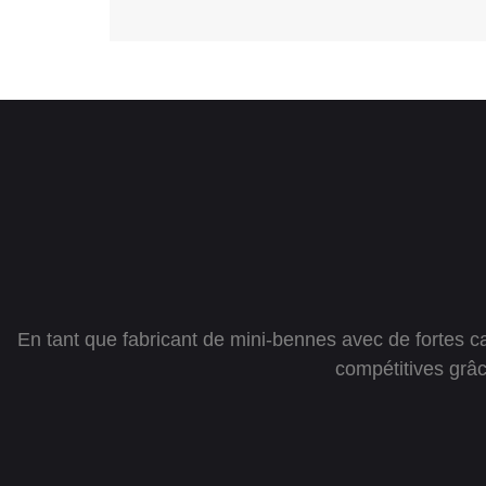
fournit une matière première de haute
qualité base. Une fois les matières
premières Inspection entrante pour
garantir que chaque lot de matériaux
répond à nos normes de qualité.
En tant que fabricant de mini-bennes avec de fortes c
compétitives grâc