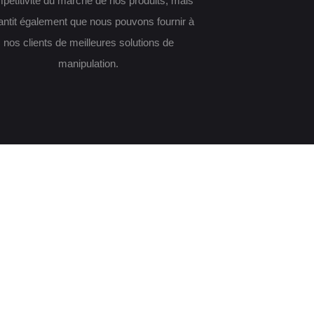
pétitivité du marché de nos produits, mais
antit également que nous pouvons fournir à
nos clients de meilleures solutions de
manipulation.
ojet ODM