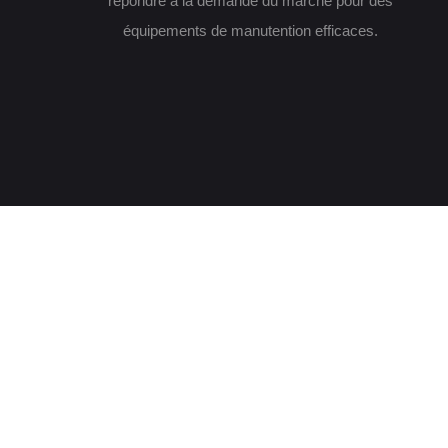
répondre à la demande du marché pour des
équipements de manutention efficaces.
Expérie