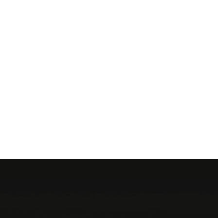
n originale (ODM) réussis, nous pouvons
ifiques de nos clients. Notre flexibilité et
ifférents clients.